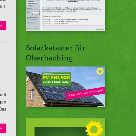
et:
»
Solarkataster für
Oberhaching
eit
gen
 Das
»