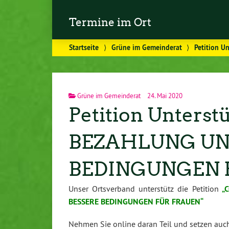
Termine im Ort
Startseite
⟩
Grüne im Gemeinderat
⟩
Petition 
Grüne im Gemeinderat
24. Mai 2020
Petition Unterst
BEZAHLUNG UN
BEDINGUNGEN 
Unser Ortsverband unterstütz die Petition
„C
BESSERE BEDINGUNGEN FÜR FRAUEN“
Nehmen Sie online daran Teil und setzen auch