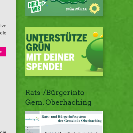
ive
die
»
Rats-/Bürgerinfo
Gem. Oberhaching
die