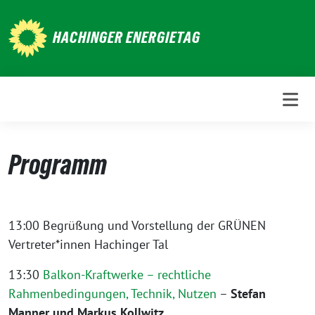
Weiter
zum
HACHINGER ENERGIETAG
Inhalt
Programm
13:00
Begrüßung und Vorstellung der GRÜNEN
Vertreter*innen Hachinger Tal
13:30
Balkon-Kraftwerke – rechtliche
Rahmenbedingungen, Technik, Nutzen
–
Stefan
Manner und Markus Kollwitz