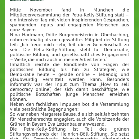
Mitte November fand in München die
Mitgliederversammlung der Petra-Kelly-Stiftung statt –
ein intensiver Tag mit vielen inspirierenden Gesprächen,
spannenden Inputs und engagierten Menschen aus
ganz Bayern.
Nina Hartmann, Dritte Bürgermeisterin in Oberhaching,
nahm erstmalig als neu gewähltes Mitglied der Stiftung
teil: „Ich freue mich sehr, Teil dieser Gemeinschaft zu
sein. Die Petra-Kelly-Stiftung steht für Demokratie,
politische Bildung und gesellschaftliches Engagement
– Werte, die mich auch in meiner Arbeit leiten.“
Inhaltlich reichte die Bandbreite von Fragen der
politischen Bildung bis hin zu Strategien, wie
Demokratie heute – gerade online – lebendig und
glaubwürdig vermittelt werden kann. Besonders
informativ war der Input zum Thema „How to sell
democracy online“, der sich damit beschäftigte, wie
politische Botschaften junge Menschen erreichen
können.
Neben den fachlichen Impulsen bot die Versammlung
viele persönliche Begegnungen:
So war neben Margarete Bause, die sich seit Jahrzehnten
für Menschenrechte engagiert, auch die Vorsitzende der
Grünen in Bayern Eva Lettenbauer anwesend.
Die Petra-Kelly-Stiftung ist Teil des grünen
Stiftungsverbunds der Heinrich-Böll-Stiftung. Sie setzt
sich für Demokratie, Menschenrechte, ökologische