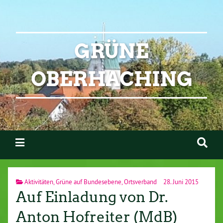
GRÜNE
OBERHACHING
Aktivitäten
,
Grüne auf Bundesebene
,
Ortsverband
28. Juni 2015
Auf Einladung von Dr.
Anton Hofreiter (MdB)