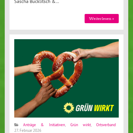
Sascha Bucklitsch &…
Weiterlesen »
Anträge & Initiativen
,
Grün wirkt
,
Ortsverband
27. Februar 2026