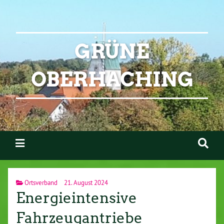
GRÜNE
OBERHACHING
Ortsverband
21. August 2024
Energieintensive
Fahrzeugantriebe