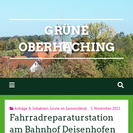
GRÜNE
OBERHACHING
Anträge & Initiativen
,
Grüne im Gemeinderat
5. November 2021
Fahrradreparaturstation
am Bahnhof Deisenhofen